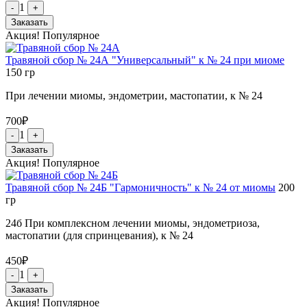
1
-
+
Заказать
Акция!
Популярное
Травяной сбор № 24А "Универсальный" к № 24 при миоме
150
гр
При лечении миомы, эндометрии, мастопатии, к № 24
700
₽
1
-
+
Заказать
Акция!
Популярное
Травяной сбор № 24Б "Гармоничность" к № 24 от миомы
200
гр
24б При комплексном лечении миомы, эндометриоза,
мастопатии (для спринцевания), к № 24
450
₽
1
-
+
Заказать
Акция!
Популярное