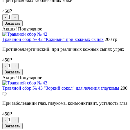
При грибковых заболеваниях кожи
450
₽
1
-
+
Заказать
Акция!
Популярное
Травяной сбор № 42 "Кожный" при кожных сыпях
200
гр
Противоаллергический, при различных кожных сыпях угрях
450
₽
1
-
+
Заказать
Акция!
Популярное
Травяной сбор № 43 "Зоркий сокол" для лечения глаукомы
200
гр
При заболевании глаз, глаукома, конъюнктивит, усталость глаз
450
₽
1
-
+
Заказать