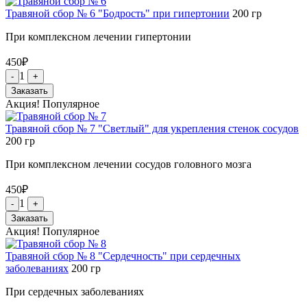
Травяной сбор № 6 "Бодрость" при гипертонии
200
гр
При комплексном лечении гипертонии
450
₽
1
-
+
Заказать
Акция!
Популярное
Травяной сбор № 7 "Светлый" для укрепления стенок сосудов
200
гр
При комплексном лечении сосудов головного мозга
450
₽
1
-
+
Заказать
Акция!
Популярное
Травяной сбор № 8 "Сердечность" при сердечных
заболеваниях
200
гр
При сердечных заболеваниях