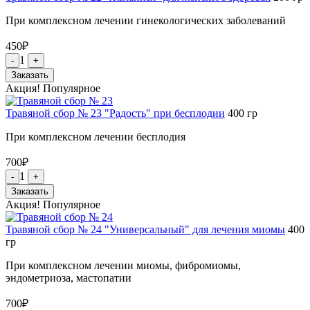
При комплексном лечении гинекологических заболеваний
450
₽
1
-
+
Заказать
Акция!
Популярное
Травяной сбор № 23 "Радость" при бесплодии
400
гр
При комплексном лечении бесплодия
700
₽
1
-
+
Заказать
Акция!
Популярное
Травяной сбор № 24 "Универсальный" для лечения миомы
400
гр
При комплексном лечении миомы, фибромиомы,
эндометриоза, мастопатии
700
₽