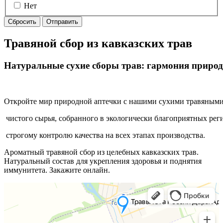
Нет
Сбросить
Отправить
Травяной сбор из кавказских трав
Натуральные
сухие
сборы
трав:
гармония
приро
Откройте
мир
природной
аптечки
с
нашими
сухими
травяным
чистого
сырья,
собранного
в
экологически
благоприятных
реги
строгому
контролю
качества
на
всех
этапах
производства.
Ароматный травяной сбор из целебных кавказских трав.
Натуральный состав для укрепления здоровья и поднятия
иммунитета. Закажите онлайн.