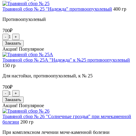
Травяной сбор № 25 "Надежда" противоопухолевый
400
гр
Противоопухолевый
700
₽
1
-
+
Заказать
Акция!
Популярное
Травяной сбор № 25А "Надежда" к №25 противоопухолевый
150
гр
Для настойки, противоопухолевый, к № 25
700
₽
1
-
+
Заказать
Акция!
Популярное
Травяной сбор № 26 "Солнечные гроздья" при мочекаменной
болезни
200
гр
При комплексном лечении моче-каменной болезни