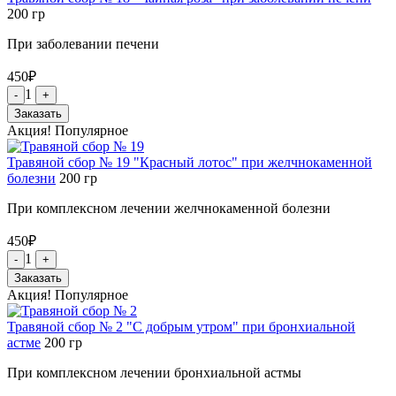
200
гр
При заболевании печени
450
₽
1
-
+
Заказать
Акция!
Популярное
Травяной сбор № 19 "Красный лотос" при желчнокаменной
болезни
200
гр
При комплексном лечении желчнокаменной болезни
450
₽
1
-
+
Заказать
Акция!
Популярное
Травяной сбор № 2 "С добрым утром" при бронхиальной
астме
200
гр
При комплексном лечении бронхиальной астмы