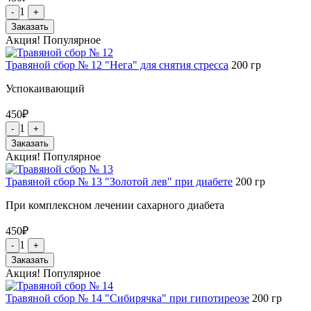
1
-
+
Заказать
Акция!
Популярное
Травяной сбор № 12 "Нега" для снятия стресса
200
гр
Успокаивающий
450
₽
1
-
+
Заказать
Акция!
Популярное
Травяной сбор № 13 "Золотой лев" при диабете
200
гр
При комплексном лечении сахарного диабета
450
₽
1
-
+
Заказать
Акция!
Популярное
Травяной сбор № 14 "Сибирячка" при гипотиреозе
200
гр