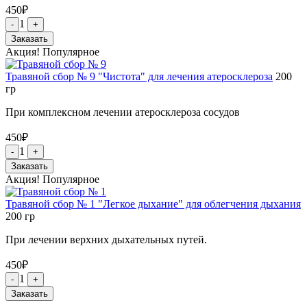
450
₽
1
-
+
Заказать
Акция!
Популярное
Травяной сбор № 9 "Чистота" для лечения атеросклероза
200
гр
При комплексном лечении атеросклероза сосудов
450
₽
1
-
+
Заказать
Акция!
Популярное
Травяной сбор № 1 "Легкое дыхание" для облегчения дыхания
200
гр
При лечении верхних дыхательных путей.
450
₽
1
-
+
Заказать