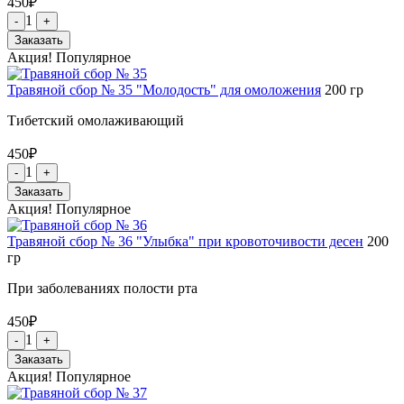
450
₽
1
-
+
Заказать
Акция!
Популярное
Травяной сбор № 35 "Молодость" для омоложения
200
гр
Тибетский омолаживающий
450
₽
1
-
+
Заказать
Акция!
Популярное
Травяной сбор № 36 "Улыбка" при кровоточивости десен
200
гр
При заболеваниях полости рта
450
₽
1
-
+
Заказать
Акция!
Популярное