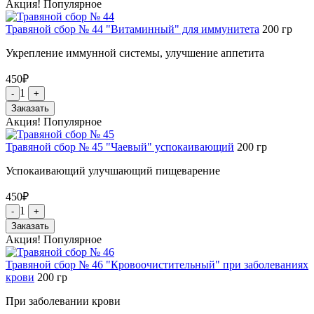
Акция!
Популярное
Травяной сбор № 44 "Витаминный" для иммунитета
200
гр
Укрепление иммунной системы, улучшение аппетита
450
₽
1
-
+
Заказать
Акция!
Популярное
Травяной сбор № 45 "Чаевый" успокаивающий
200
гр
Успокаивающий улучшающий пищеварение
450
₽
1
-
+
Заказать
Акция!
Популярное
Травяной сбор № 46 "Кровоочистительный" при заболеваниях
крови
200
гр
При заболевании крови