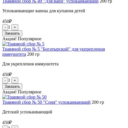
Травяной сбор № 49 "Для ванн" успокаивающий
200
гр
Успокаивающие ванны для купания детей
450
₽
1
-
+
Заказать
Акция!
Популярное
Травяной сбор № 5 "Богатырский" для укпрепления
иммунитета
200
гр
Для укрепления иммунитета
450
₽
1
-
+
Заказать
Акция!
Популярное
Травяной сбор № 50 "Соня" успокаивающий
200
гр
Детский успокаивающий
450
₽