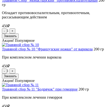
Травяной Сбор "Монастырский" противовоспалительный
200
гр
Обладает противовоспалительным, противоотечным,
рассасывающим действием
450
₽
1
-
+
Заказать
Акция!
Популярное
Травяной сбор № 10 "Французские ножки" от варикоза
200
гр
При комплексном лечении варикоза
450
₽
1
-
+
Заказать
Акция!
Популярное
Травяной сбор № 11 "Бодрячок" при геморрое
200
гр
При комплексном лечении геморроя
450
₽