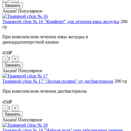
Заказать
Акция!
Популярное
Травяной сбор № 16 "Комфорт" для лечения язвы желудка
200
гр
При комплексном лечении язвы желудка и
двенадцатиперстной кишки
450
₽
1
-
+
Заказать
Акция!
Популярное
Травяной сбор № 17 "Лесная поляна" от дисбактериоза
200
гр
При комплексном лечении дисбактериоза
450
₽
1
-
+
Заказать
Акция!
Популярное
Травяной сбор № 18 "Чайная роза" при заболевании печени