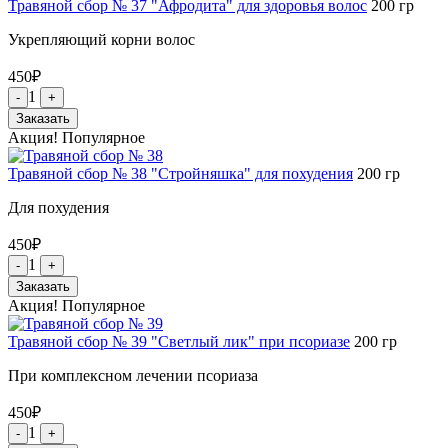
Травяной сбор № 37 "Афродита" для здоровья волос
200
гр
Укрепляющий корни волос
450
₽
1
-
+
Заказать
Акция!
Популярное
Травяной сбор № 38 "Стройняшка" для похудения
200
гр
Для похудения
450
₽
1
-
+
Заказать
Акция!
Популярное
Травяной сбор № 39 "Светлый лик" при псориазе
200
гр
При комплексном лечении псориаза
450
₽
1
-
+